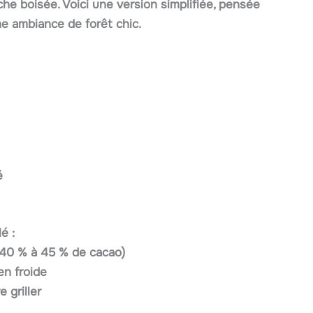
he boisée. Voici une version simplifiée, pensée
me ambiance de forêt chic.
é
é :
n 40 % à 45 % de cacao)
en froide
e griller