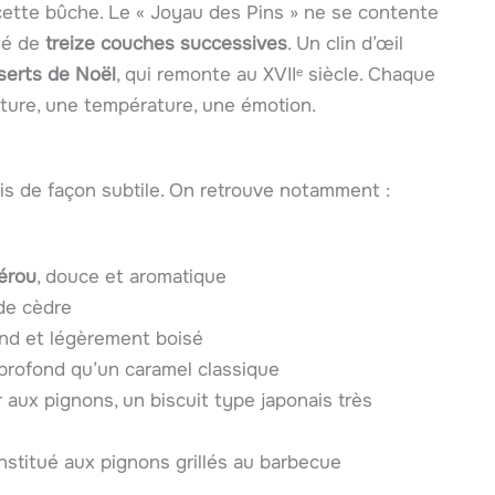
 cette bûche. Le « Joyau des Pins » ne se contente
osé de
treize couches successives
. Un clin d’œil
serts de Noël
, qui remonte au XVIIᵉ siècle. Chaque
ture, une température, une émotion.
mais de façon subtile. On retrouve notamment :
Pérou
, douce et aromatique
de cèdre
rond et légèrement boisé
 profond qu’un caramel classique
r aux pignons, un biscuit type japonais très
nstitué aux pignons grillés au barbecue