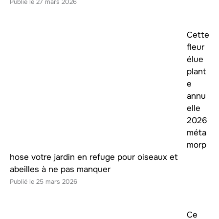
27 mars 2026
Cette
fleur
élue
plant
e
annu
elle
2026
méta
morp
hose votre jardin en refuge pour oiseaux et
abeilles à ne pas manquer
25 mars 2026
Ce