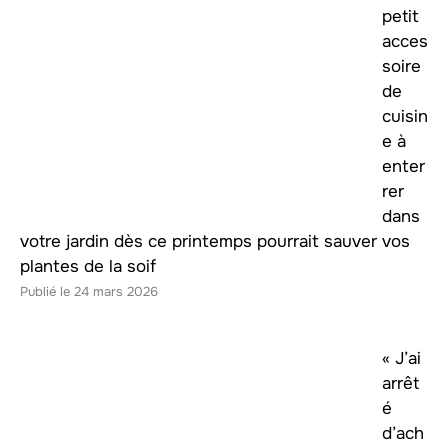
petit
acces
soire
de
cuisin
e à
enter
rer
dans
votre jardin dès ce printemps pourrait sauver vos
plantes de la soif
24 mars 2026
« J’ai
arrêt
é
d’ach