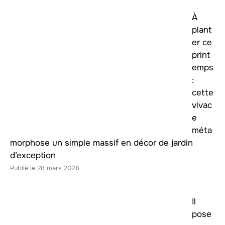
À
plant
er ce
print
emps
:
cette
vivac
e
méta
morphose un simple massif en décor de jardin
d’exception
28 mars 2026
Il
pose