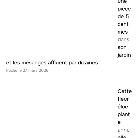
une
pièce
de 5
centi
mes
dans
son
jardin
et les mésanges affluent par dizaines
27 mars 2026
Cette
fleur
élue
plant
e
annu
elle