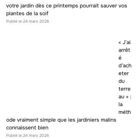
votre jardin dès ce printemps pourrait sauver vos
plantes de la soif
24 mars 2026
« J’ai
arrêt
é
d’ach
eter
du
terre
au » :
la
méth
ode vraiment simple que les jardiniers malins
connaissent bien
24 mars 2026